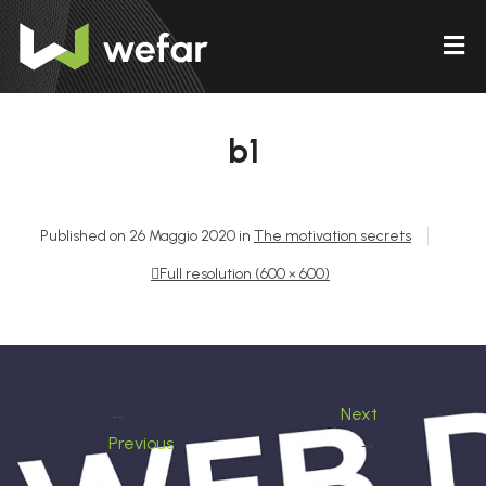
b1
Published on
26 Maggio 2020
in
The motivation secrets
Full resolution (600 × 600)
←
Next
→
Previous