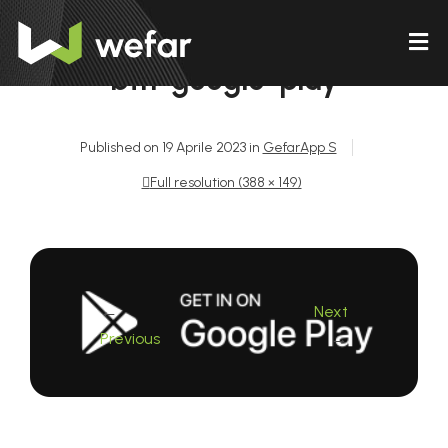
btn-google-play
Published on
19 Aprile 2023
in
GefarApp S
Full resolution (388 × 149)
←
Next
→
Previous