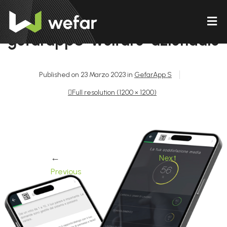
gefarappS-welfare-aziendale
Published on
23 Marzo 2023
in
GefarApp S
Full resolution (1200 × 1200)
←
Next
→
Previous