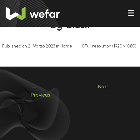
bg-black
Published on
21 Marzo 2023
in
Home
Full resolution (1920 × 1080)
←
Next
→
Previous