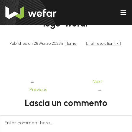
logo-wefar
Published on
28 Marzo 2023
in
Home
Full resolution ( × )
←
Next
→
Previous
Lascia un commento