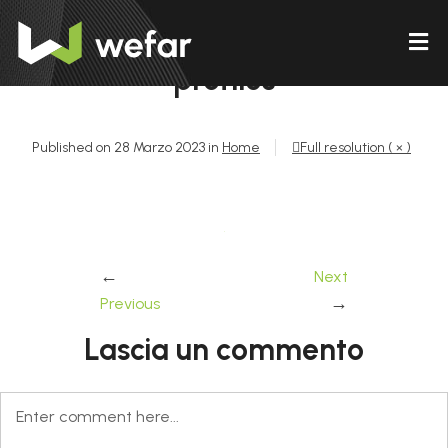
profiles
Published on
28 Marzo 2023
in
Home
Full resolution ( × )
←
Next
→
Previous
Lascia un commento