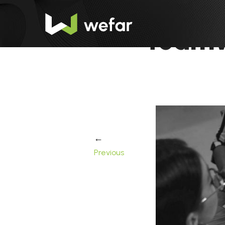
teamw
←
Previous