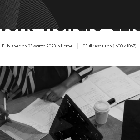
ork-welfare-azi
Published on
23 Marzo 2023
in
Home
Full resolution (1600 × 1067)