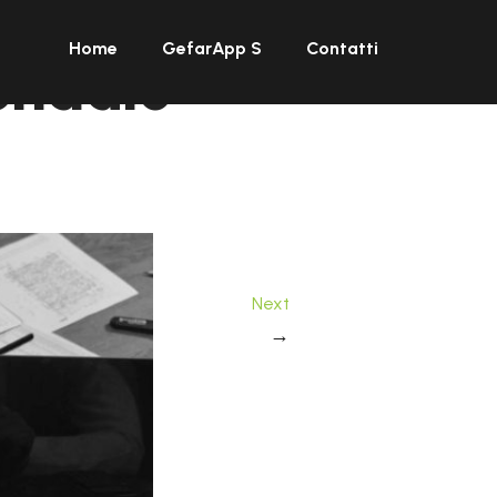
Home
GefarApp S
Contatti
endale
Next
→