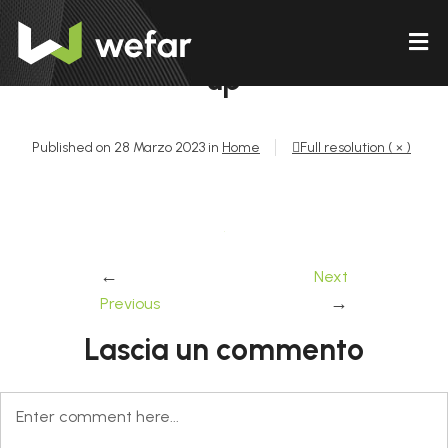
up
Published on
28 Marzo 2023
in
Home
Full resolution ( × )
←
Next
→
Previous
Lascia un commento