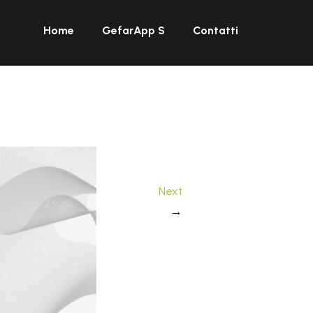
Home
GefarApp S
Contatti
Next
→